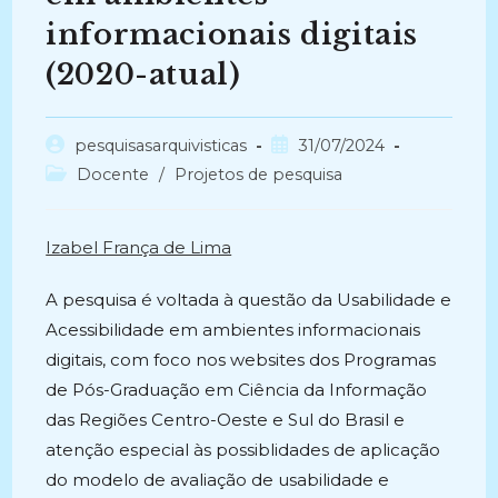
informacionais digitais
(2020-atual)
Autor
Post
pesquisasarquivisticas
31/07/2024
do
publicado:
Categoria
Docente
/
Projetos de pesquisa
post:
do
post:
Izabel França de Lima
A pesquisa é voltada à questão da Usabilidade e
Acessibilidade em ambientes informacionais
digitais, com foco nos websites dos Programas
de Pós-Graduação em Ciência da Informação
das Regiões Centro-Oeste e Sul do Brasil e
atenção especial às possiblidades de aplicação
do modelo de avaliação de usabilidade e