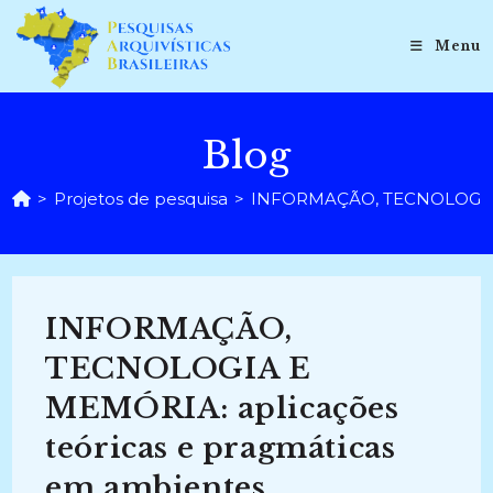
Ir
para
Menu
o
conteúdo
Blog
>
Projetos de pesquisa
>
INFORMAÇÃO, TECNOLOGIA E M
INFORMAÇÃO,
TECNOLOGIA E
MEMÓRIA: aplicações
teóricas e pragmáticas
em ambientes