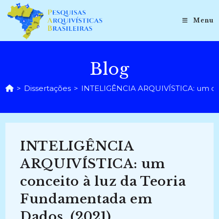
Ir
para
Menu
o
conteúdo
Blog
>
Dissertações
>
INTELIGÊNCIA ARQUIVÍSTICA: um con
INTELIGÊNCIA
ARQUIVÍSTICA: um
conceito à luz da Teoria
Fundamentada em
Dados. (2021)