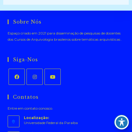
Sobre Nós
Espaço criado em 2021 para disseminação de pesquisas de docentes
dos Cursos de Arquivologia brasileiros sobre temáticas arquivísticas .
Siga-Nos
Abre
Abre
Abre
em
em
em
Contatos
uma
uma
uma
Entre em contato conosco.
nova
nova
nova
aba
aba
aba
Localização:
Universidade Federal da Paraíba