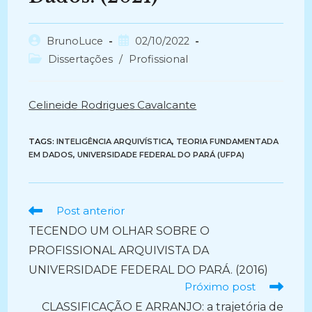
Autor
Post
BrunoLuce
02/10/2022
do
publicado:
Categoria
Dissertações
/
Profissional
post:
do
post:
Celineide Rodrigues Cavalcante
TAGS:
INTELIGÊNCIA ARQUIVÍSTICA
,
TEORIA FUNDAMENTADA
EM DADOS
,
UNIVERSIDADE FEDERAL DO PARÁ (UFPA)
Ler
Post anterior
mais
TECENDO UM OLHAR SOBRE O
artigos
PROFISSIONAL ARQUIVISTA DA
UNIVERSIDADE FEDERAL DO PARÁ. (2016)
Próximo post
CLASSIFICAÇÃO E ARRANJO: a trajetória de