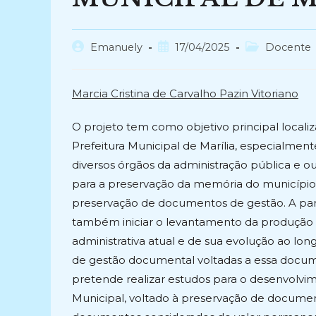
Autor
Post
Categoria
Emanuely
17/04/2025
Docente
do
publicado:
do
post:
post:
Marcia Cristina de Carvalho Pazin Vitoriano
O projeto tem como objetivo principal localiz
Prefeitura Municipal de Marília, especialment
diversos órgãos da administração pública e ou
para a preservação da memória do município e
preservação de documentos de gestão. A partir
também iniciar o levantamento da produção d
administrativa atual e de sua evolução ao long
de gestão documental voltadas a essa docum
pretende realizar estudos para o desenvolvim
Municipal, voltado à preservação de documen