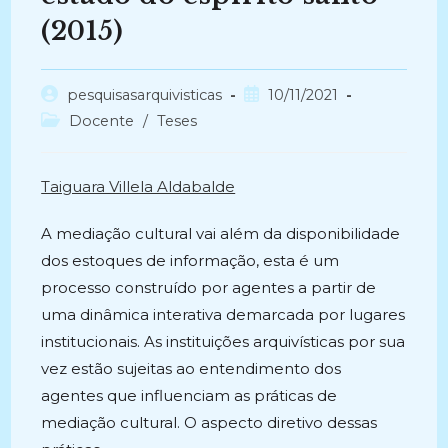
(2015)
Autor
Post
pesquisasarquivisticas
10/11/2021
do
publicado:
Categoria
Docente
/
Teses
post:
do
post:
Taiguara Villela Aldabalde
A mediação cultural vai além da disponibilidade
dos estoques de informação, esta é um
processo construído por agentes a partir de
uma dinâmica interativa demarcada por lugares
institucionais. As instituições arquivísticas por sua
vez estão sujeitas ao entendimento dos
agentes que influenciam as práticas de
mediação cultural. O aspecto diretivo dessas