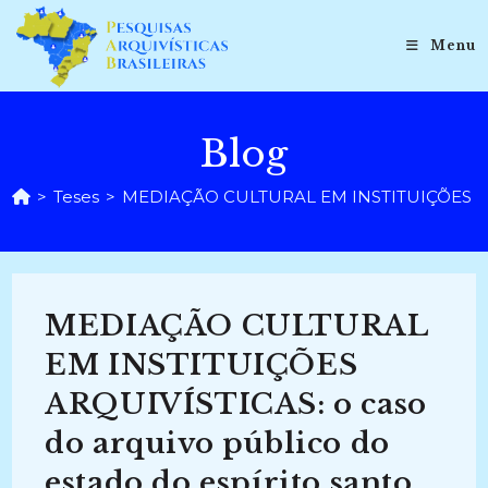
Ir
para
Menu
o
conteúdo
Blog
>
Teses
>
MEDIAÇÃO CULTURAL EM INSTITUIÇÕES ARQUIV
MEDIAÇÃO CULTURAL
EM INSTITUIÇÕES
ARQUIVÍSTICAS: o caso
do arquivo público do
estado do espírito santo