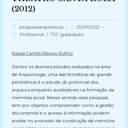
(2012)
Autor
Post
pesquisasarquivisticas
25/09/2022
do
publicado:
Categoria
Profissional
/
TCC (graduação)
post:
do
post:
Kássia Camila Ribeiro Rufino
Dentre os diversos estudos realizados na área
de Arquivologia, uma das temáticas de grande
pertinência é o estudo do potencial dos
arquivos enquanto auxiliadores na formação da
memória social. Nesse sentido esta pesquisa
tem por objetivo compreender como a gestão
documental e o acesso à informação podem
auxiliar no processo de construção da memória