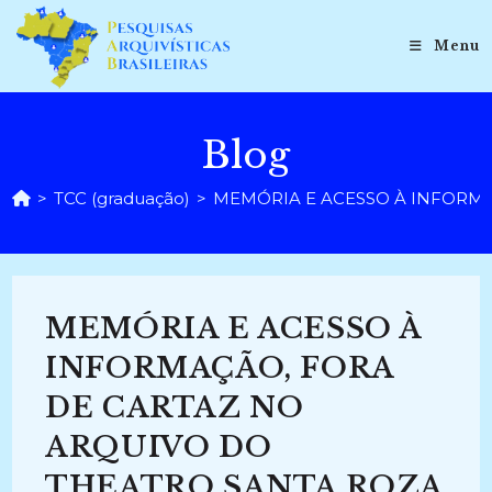
Ir
para
Menu
o
conteúdo
Blog
>
TCC (graduação)
>
MEMÓRIA E ACESSO À INFORMA
MEMÓRIA E ACESSO À
INFORMAÇÃO, FORA
DE CARTAZ NO
ARQUIVO DO
THEATRO SANTA ROZA