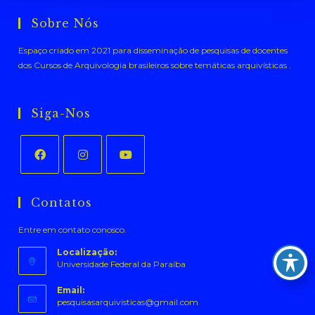
Sobre Nós
Espaço criado em 2021 para disseminação de pesquisas de docentes
dos Cursos de Arquivologia brasileiros sobre temáticas arquivísticas .
Siga-Nos
Abre
Abre
Abre
em
em
em
Contatos
uma
uma
uma
Entre em contato conosco.
nova
nova
nova
aba
aba
aba
Localização:
Universidade Federal da Paraíba
Email:
Abre
pesquisasarquivisticas@gmail.com
em