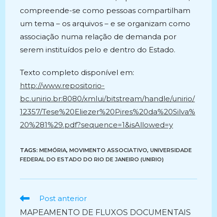
compreende-se como pessoas compartilham
um tema – os arquivos – e se organizam como
associação numa relação de demanda por
serem instituídos pelo e dentro do Estado.
Texto completo disponível em:
http://www.repositorio-
bc.unirio.br:8080/xmlui/bitstream/handle/unirio/
12357/Tese%20Eliezer%20Pires%20da%20Silva%
20%281%29.pdf?sequence=1&isAllowed=y
TAGS:
MEMÓRIA
,
MOVIMENTO ASSOCIATIVO
,
UNIVERSIDADE
FEDERAL DO ESTADO DO RIO DE JANEIRO (UNIRIO)
Ler
Post anterior
mais
MAPEAMENTO DE FLUXOS DOCUMENTAIS
artigos