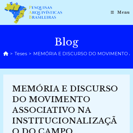
Ir
para
Menu
o
conteúdo
Blog
>
Teses
>
MEMÓRIA E DISCURSO DO MOVIMENTO ASSO
MEMÓRIA E DISCURSO
DO MOVIMENTO
ASSOCIATIVO NA
INSTITUCIONALIZAÇÃ
O DO CAMPO