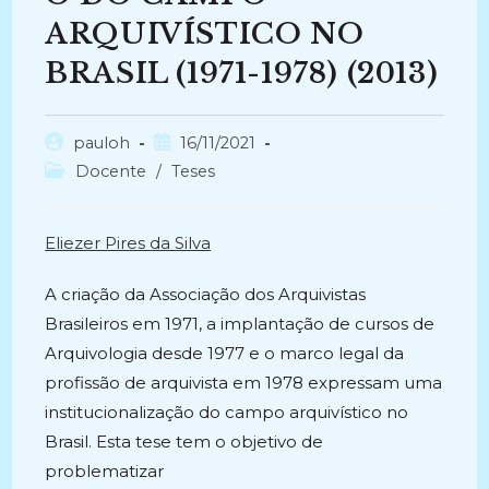
ARQUIVÍSTICO NO
BRASIL (1971-1978) (2013)
Autor
Post
pauloh
16/11/2021
do
publicado:
Categoria
Docente
/
Teses
post:
do
post:
Eliezer Pires da Silva
A criação da Associação dos Arquivistas
Brasileiros em 1971, a implantação de cursos de
Arquivologia desde 1977 e o marco legal da
profissão de arquivista em 1978 expressam uma
institucionalização do campo arquivístico no
Brasil. Esta tese tem o objetivo de
problematizar