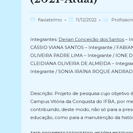
Autor
Post
Categoria
flaviatelmo
11/12/2022
Profission
do
publicado:
do
post:
post:
Integrantes:
Derian Conceição dos Santos
– I
CÁSSIO VIANA SANTOS – Integrante / FABIA
OLIVEIRA PADRE LIMA – Integrante / IONE
CLEIDIANA OLIVEIRA DE ALMEIDA – Integr
Integrante / SONIA IRAÍNA ROQUE ANDRADE 
Descrição: Projeto de pesquisa cujo objetivo é
Campus Vitória da Conquista do IFBA, por mei
contribuindo, deste modo, não só para a prese
educação, como para a manutenção da histór