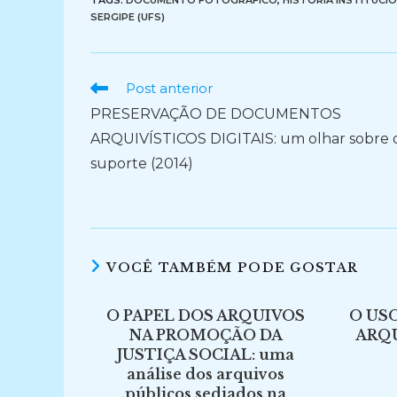
TAGS:
DOCUMENTO FOTOGRÁFICO
,
HISTÓRIA INSTITUCI
SERGIPE (UFS)
Ler
Post anterior
mais
PRESERVAÇÃO DE DOCUMENTOS
artigos
ARQUIVÍSTICOS DIGITAIS: um olhar sobre 
suporte (2014)
VOCÊ TAMBÉM PODE GOSTAR
O PAPEL DOS ARQUIVOS
O US
NA PROMOÇÃO DA
ARQU
JUSTIÇA SOCIAL: uma
análise dos arquivos
públicos sediados na