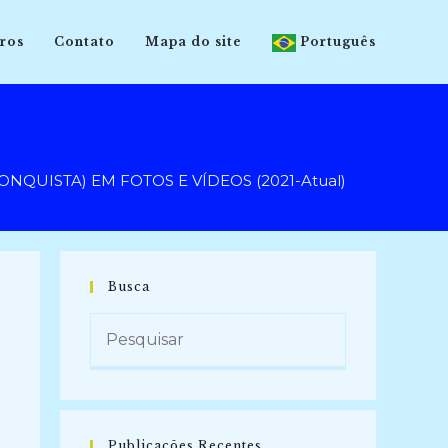
ros
Contato
Mapa do site
Português
NQUISTA) EM FOTOS E VÍDEOS (2021-Atual)
Busca
Publicações Recentes