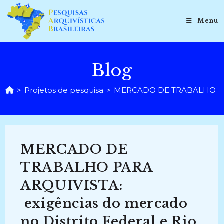
Ir
para
Menu
o
conteúdo
Blog
>
Projetos de pesquisa
>
MERCADO DE TRABALHO PARA 
MERCADO DE
TRABALHO PARA
ARQUIVISTA:
exigências do mercado
no Distrito Federal e Rio