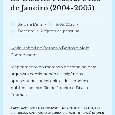
de Janeiro (2004-2005)
Autor
Post
Barbara Diniz
16/09/2025
do
publicado:
Categoria
Docente
/
Projetos de pesquisa
post:
do
post:
Katia Isabelli de Bethania Barros e Melo
–
Coordenador.
Mapeamento do mercado de trabalho para
arquivista considerando as exigências
apresentadas pelos editais dos concursos
públicos no eixo Rio de Janeiro e Distrito
Federal..
TAGS:
ARQUIVISTA
,
CONCURSOS
,
MERCADO DE TRABALHO
,
PESQUISAS ARQUIVÍSTICAS
,
UNIVERSIDADE DE BRASÍLIA (UNB)