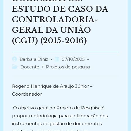
ESTUDO DE CASO DA
CONTROLADORIA-
GERAL DA UNIÃO
(CGU) (2015-2016)
Autor
Post
Barbara Diniz
07/10/2025
do
publicado:
Categoria
Docente
/
Projetos de pesquisa
post:
do
post:
Rogerio Henrique de Araújo Júnio
r –
Coordenador
O objetivo geral do Projeto de Pesquisa é
propor metodologia para a elaboração dos
instrumentos de gestão de documentos