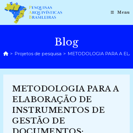
Ir
para
Menu
o
conteúdo
Blog
>
Projetos de pesquisa
>
METODOLOGIA PARA A ELA
METODOLOGIA PARA A
ELABORAÇÃO DE
INSTRUMENTOS DE
GESTÃO DE
DOCUMENTOS: