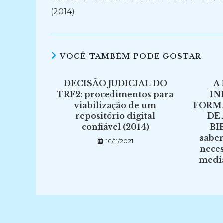
(2014)
VOCÊ TAMBÉM PODE GOSTAR
DECISÃO JUDICIAL DO
A
TRF2: procedimentos para
IN
viabilização de um
FORM
repositório digital
DE
confiável (2014)
BI
sabe
10/11/2021
neces
media