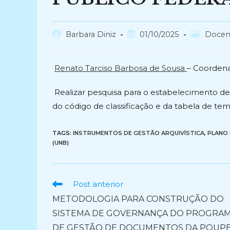
Autor
Post
Categoria
Barbara Diniz
01/10/2025
Docen
do
publicado:
do
post:
post:
Renato Tarciso Barbosa de Sousa
– Coorden
Realizar pesquisa para o estabelecimento de
do código de classificação e da tabela de te
TAGS:
INSTRUMENTOS DE GESTÃO ARQUIVÍSTICA
,
PLANO 
(UNB)
Ler
Post anterior
mais
METODOLOGIA PARA CONSTRUÇÃO DO
artigos
SISTEMA DE GOVERNANÇA DO PROGRA
DE GESTÃO DE DOCUMENTOS DA POUP