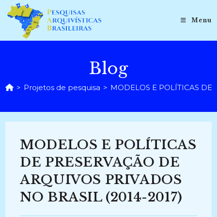
Ir
para
Menu
o
conteúdo
Blog
>
Projetos de pesquisa
>
MODELOS E POLÍTICAS DE 
MODELOS E POLÍTICAS
DE PRESERVAÇÃO DE
ARQUIVOS PRIVADOS
NO BRASIL (2014-2017)