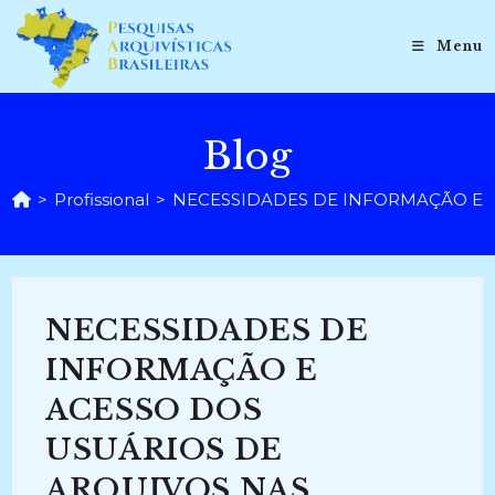
Ir
para
Menu
o
conteúdo
Blog
>
Profissional
>
NECESSIDADES DE INFORMAÇÃO E A
NECESSIDADES DE
INFORMAÇÃO E
ACESSO DOS
USUÁRIOS DE
ARQUIVOS NAS