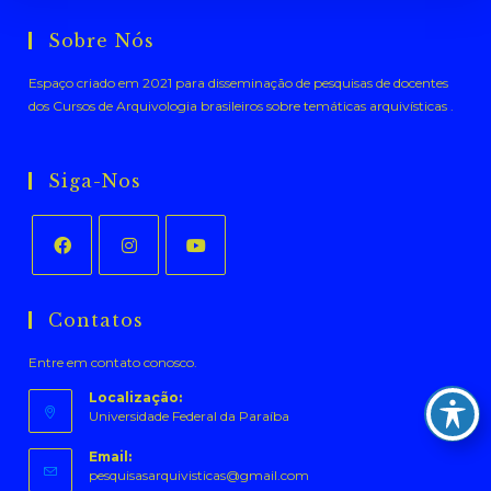
Sobre Nós
Espaço criado em 2021 para disseminação de pesquisas de docentes
dos Cursos de Arquivologia brasileiros sobre temáticas arquivísticas .
Siga-Nos
Abre
Abre
Abre
em
em
em
Contatos
uma
uma
uma
Entre em contato conosco.
nova
nova
nova
aba
aba
aba
Localização:
Universidade Federal da Paraíba
Email:
Abre
pesquisasarquivisticas@gmail.com