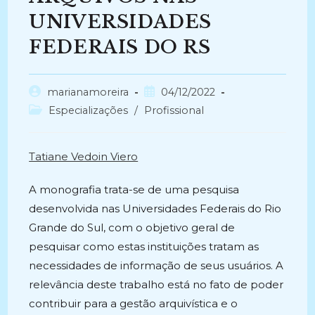
UNIVERSIDADES
FEDERAIS DO RS
Autor
Post
marianamoreira
04/12/2022
do
publicado:
Categoria
Especializações
/
Profissional
post:
do
post:
Tatiane Vedoin Viero
A monografia trata-se de uma pesquisa
desenvolvida nas Universidades Federais do Rio
Grande do Sul, com o objetivo geral de
pesquisar como estas instituições tratam as
necessidades de informação de seus usuários. A
relevância deste trabalho está no fato de poder
contribuir para a gestão arquivística e o