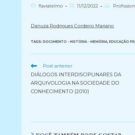
Autor
Post
Categoria
flaviatelmo
11/12/2022
Profission
do
publicado:
do
post:
post:
Danuza Rodrigues Cordeiro Mariano
TAGS:
DOCUMENTO - HISTÓRIA - MEMÓRIA
,
EDUCAÇÃO PR
Ler
Post anterior
mais
DIÁLOGOS INTERDISCIPLINARES DA
artigos
ARQUIVOLOGIA NA SOCIEDADE DO
CONHECIMENTO (2010)