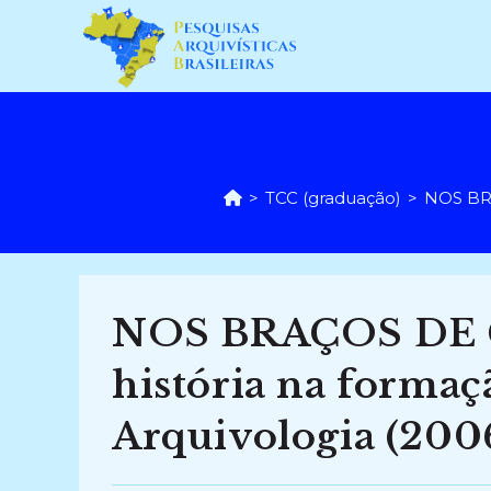
Ir
para
o
conteúdo
>
TCC (graduação)
>
NOS BRA
NOS BRAÇOS DE CL
história na formaç
Arquivologia (200