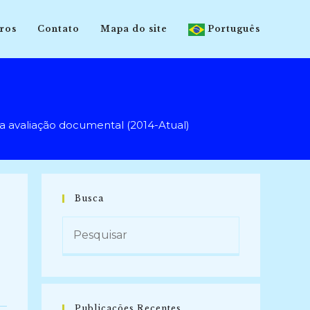
ros
Contato
Mapa do site
Português
avaliação documental (2014-Atual)
Busca
Publicações Recentes