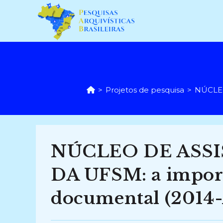
Ir
para
o
conteúdo
>
Projetos de pesquisa
>
NÚCLEO
NÚCLEO DE ASSI
DA UFSM: a import
documental (2014-