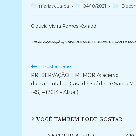
Autor
Post
Categoria
mariaeduarda
04/10/2021
Docen
do
publicado:
do
post:
post:
Glaucia Vieira Ramos Konrad
TAGS:
AVALIAÇÃO
,
UNIVERSIDADE FEDERAL DE SANTA MAR
Ler
Post anterior
mais
PRESERVAÇÃO E MEMÓRIA: acervo
artigos
documental da Casa de Saúde de Santa Ma
(RS) – (2014 – Atual)
VOCÊ TAMBÉM PODE GOSTAR
A EVOLUÇÃO DO
ARQ