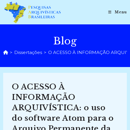
Ir
para
Menu
o
conteúdo
Blog
>
Dissertações
>
O ACESSO À INFORMAÇÃO ARQUIVÍSTIC
O ACESSO À
INFORMAÇÃO
ARQUIVÍSTICA: o uso
do software Atom para o
Arquivo Permanente da