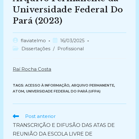
Universidade Federal Do
Pará (2023)
Autor
Post
flaviatelmo
16/03/2025
do
publicado:
Categoria
Dissertações
/
Profissional
post:
do
post:
Raí Rocha Costa
TAGS:
ACESSO À INFORMAÇÃO
,
ARQUIVO PERMANENTE
,
ATOM
,
UNIVERSIDADE FEDERAL DO PARÁ (UFPA)
Ler
Post anterior
mais
TRANSCRIÇÃO E DIFUSÃO DAS ATAS DE
artigos
REUNIÃO DA ESCOLA LIVRE DE