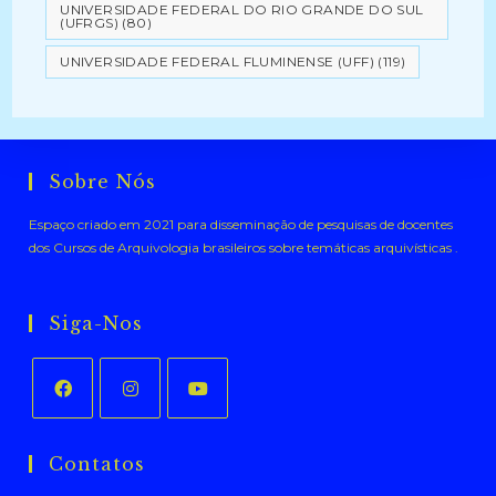
UNIVERSIDADE FEDERAL DO RIO GRANDE DO SUL
(UFRGS)
(80)
UNIVERSIDADE FEDERAL FLUMINENSE (UFF)
(119)
Sobre Nós
Espaço criado em 2021 para disseminação de pesquisas de docentes
dos Cursos de Arquivologia brasileiros sobre temáticas arquivísticas .
Siga-Nos
Abre
Abre
Abre
em
em
em
Contatos
uma
uma
uma