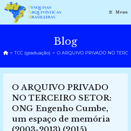
Ir
para
Menu
o
conteúdo
Blog
>
TCC (graduação)
>
O ARQUIVO PRIVADO NO TERCEIR
O ARQUIVO PRIVADO
NO TERCEIRO SETOR:
ONG Engenho Cumbe,
um espaço de memória
(2003-2013) (2015)