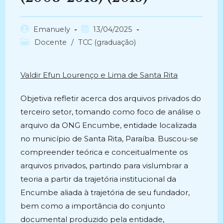
Autor
Post
Emanuely
13/04/2025
do
publicado:
Categoria
Docente
/
TCC (graduação)
post:
do
post:
Valdir Efun Lourenço e Lima de Santa Rita
Objetiva refletir acerca dos arquivos privados do
terceiro setor, tomando como foco de análise o
arquivo da ONG Encumbe, entidade localizada
no município de Santa Rita, Paraíba. Buscou-se
compreender teórica e conceitualmente os
arquivos privados, partindo para vislumbrar a
teoria a partir da trajetória institucional da
Encumbe aliada à trajetória de seu fundador,
bem como a importância do conjunto
documental produzido pela entidade,