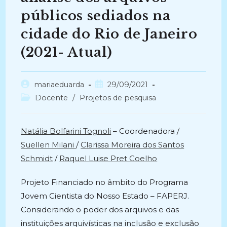
públicos sediados na
cidade do Rio de Janeiro
(2021- Atual)
Autor
Post
mariaeduarda
29/09/2021
do
publicado:
Categoria
Docente
/
Projetos de pesquisa
post:
do
post:
Natália Bolfarini Tognoli
– Coordenadora /
Suellen Milani
/
Clarissa Moreira dos Santos
Schmidt
/
Raquel Luise Pret Coelho
Projeto Financiado no âmbito do Programa
Jovem Cientista do Nosso Estado – FAPERJ.
Considerando o poder dos arquivos e das
instituições arquivísticas na inclusão e exclusão