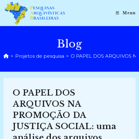
Ir
para
Menu
o
conteúdo
Blog
>
Projetos de pesquisa
>
O PAPEL DOS ARQUIVOS NA PR
O PAPEL DOS
ARQUIVOS NA
PROMOÇÃO DA
JUSTIÇA SOCIAL: uma
análise dos arquivos