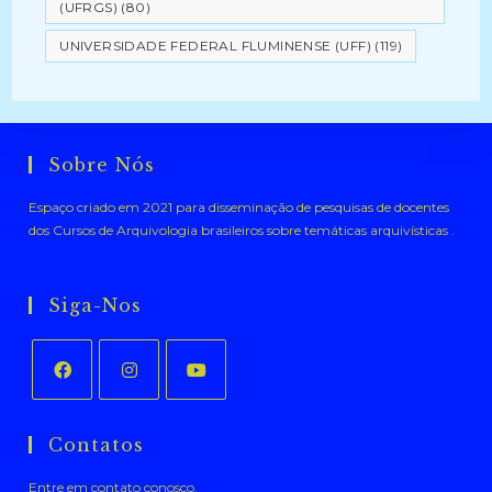
(UFRGS)
(80)
UNIVERSIDADE FEDERAL FLUMINENSE (UFF)
(119)
Sobre Nós
Espaço criado em 2021 para disseminação de pesquisas de docentes
dos Cursos de Arquivologia brasileiros sobre temáticas arquivísticas .
Siga-Nos
Abre
Abre
Abre
em
em
em
Contatos
uma
uma
uma
Entre em contato conosco.