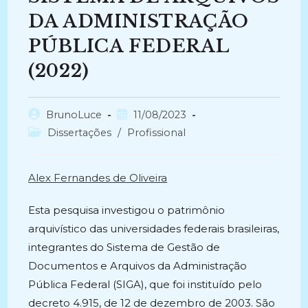
DA ADMINISTRAÇÃO
PÚBLICA FEDERAL
(2022)
Autor
Post
BrunoLuce
11/08/2023
do
publicado:
Categoria
Dissertações
/
Profissional
post:
do
post:
Alex Fernandes de Oliveira
Esta pesquisa investigou o patrimônio
arquivístico das universidades federais brasileiras,
integrantes do Sistema de Gestão de
Documentos e Arquivos da Administração
Pública Federal (SIGA), que foi instituído pelo
decreto 4.915, de 12 de dezembro de 2003. São