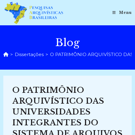
Ir
para
Menu
o
conteúdo
Blog
>
Dissertações
>
O PATRIMÔNIO ARQUIVÍSTICO DAS
O PATRIMÔNIO
ARQUIVÍSTICO DAS
UNIVERSIDADES
INTEGRANTES DO
SISTEMA DE ARQUIVOS