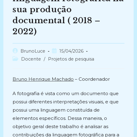
sua produção
documental ( 2018 –
2022)
Autor
Post
BrunoLuce
15/04/2026
do
publicado:
Categoria
Docente
/
Projetos de pesquisa
post:
do
post:
Bruno Henrique Machado
– Coordenador
A fotografia é vista como um documento que
possui diferentes interpretações visuais, e que
possui uma linguagem constituída de
elementos específicos. Dessa maneira, o
objetivo geral deste trabalho é analisar as
contribuições da linguagem fotográfica para a