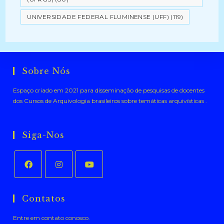
UNIVERSIDADE FEDERAL FLUMINENSE (UFF)
(119)
Sobre Nós
Espaço criado em 2021 para disseminação de pesquisas de docentes
dos Cursos de Arquivologia brasileiros sobre temáticas arquivísticas .
Siga-Nos
Abre
Abre
Abre
em
em
em
Contatos
uma
uma
uma
Entre em contato conosco.
nova
nova
nova