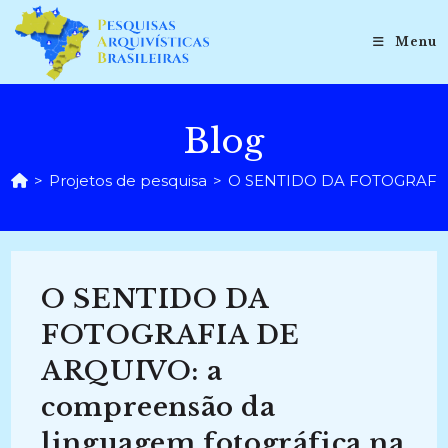
Ir
para
Menu
o
conteúdo
Blog
>
Projetos de pesquisa
>
O SENTIDO DA FOTOGRAFIA D
O SENTIDO DA
FOTOGRAFIA DE
ARQUIVO: a
compreensão da
linguagem fotográfica na