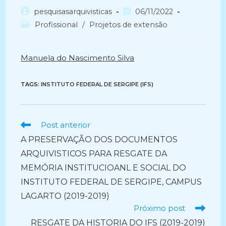
Autor
Post
pesquisasarquivisticas
06/11/2022
do
publicado:
Categoria
Profissional
/
Projetos de extensão
post:
do
post:
Manuela do Nascimento Silva
TAGS:
INSTITUTO FEDERAL DE SERGIPE (IFS)
Ler
Post anterior
mais
A PRESERVAÇÃO DOS DOCUMENTOS
artigos
ARQUIVISTICOS PARA RESGATE DA
MEMÓRIA INSTITUCIOANL E SOCIAL DO
INSTITUTO FEDERAL DE SERGIPE, CAMPUS
LAGARTO (2019-2019)
Próximo post
RESGATE DA HISTORIA DO IFS (2019-2019)