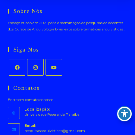
Sobre Nós
Espaço criado em 2021 para disseminação de pesquisas de docentes
dos Cursos de Arquivologia brasileiros sobre temáticas arquivísticas .
Siga-Nos
Abre
Abre
Abre
em
em
em
Contatos
uma
uma
uma
Entre em contato conosco.
nova
nova
nova
aba
aba
aba
Localização:
Universidade Federal da Paraíba
Email:
Abre
pesquisasarquivisticas@gmail.com