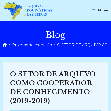
Ir
para
Menu
o
conteúdo
Blog
>
Projetos de extensão
>
O SETOR DE ARQUIVO COM
O SETOR DE ARQUIVO
COMO COOPERADOR
DE CONHECIMENTO
(2019-2019)