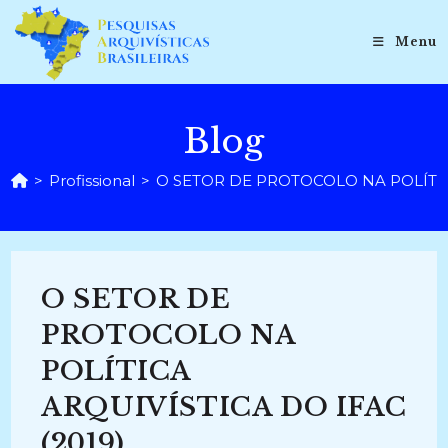
Ir
para
Menu
o
conteúdo
Blog
>
Profissional
>
O SETOR DE PROTOCOLO NA POLÍTICA
O SETOR DE
PROTOCOLO NA
POLÍTICA
ARQUIVÍSTICA DO IFAC
(2019)