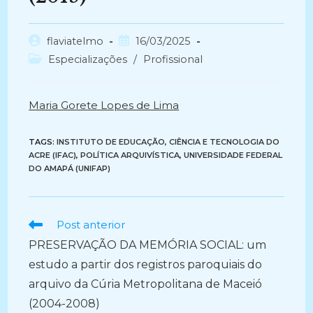
Autor
Post
flaviatelmo
16/03/2025
do
publicado:
Categoria
Especializações
/
Profissional
post:
do
post:
Maria Gorete Lopes de Lima
TAGS:
INSTITUTO DE EDUCAÇÃO, CIÊNCIA E TECNOLOGIA DO
ACRE (IFAC)
,
POLÍTICA ARQUIVÍSTICA
,
UNIVERSIDADE FEDERAL
DO AMAPÁ (UNIFAP)
Ler
Post anterior
mais
PRESERVAÇÃO DA MEMÓRIA SOCIAL: um
artigos
estudo a partir dos registros paroquiais do
arquivo da Cúria Metropolitana de Maceió
(2004-2008)