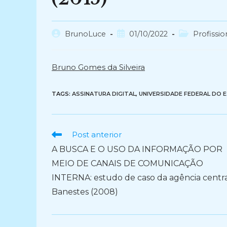
Autor
Post
Categoria
BrunoLuce
01/10/2022
Profissio
do
publicado:
do
post:
post:
Bruno Gomes da Silveira
TAGS:
ASSINATURA DIGITAL
,
UNIVERSIDADE FEDERAL DO E
Ler
Post anterior
mais
A BUSCA E O USO DA INFORMAÇÃO POR
artigos
MEIO DE CANAIS DE COMUNICAÇÃO
INTERNA: estudo de caso da agência centr
Banestes (2008)