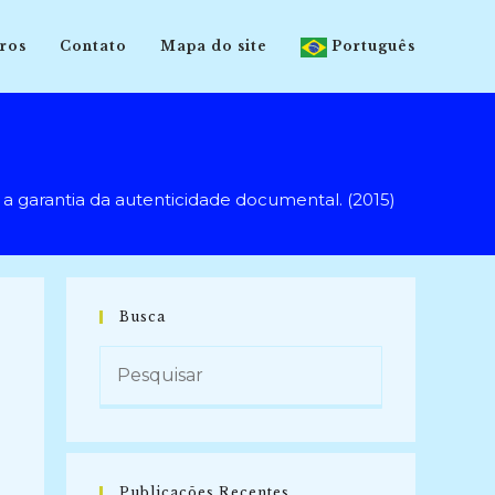
ros
Contato
Mapa do site
Português
 garantia da autenticidade documental. (2015)
Busca
Publicações Recentes