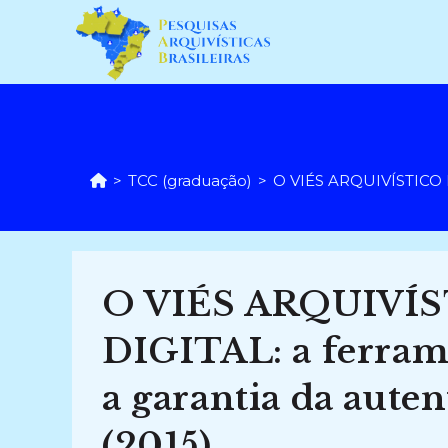
Ir
para
o
conteúdo
>
TCC (graduação)
>
O VIÉS ARQUIVÍSTICO D
O VIÉS ARQUIVÍ
DIGITAL: a ferrame
a garantia da aute
(2015)