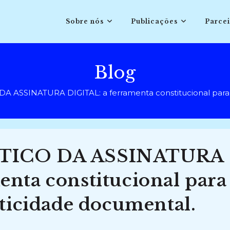
Sobre nós
Publicações
Parcei
Blog
A ASSINATURA DIGITAL: a ferramenta constitucional para a
STICO DA ASSINATURA
nta constitucional para
nticidade documental.