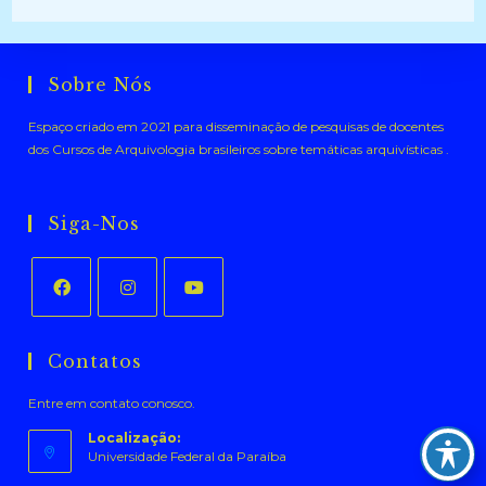
Sobre Nós
Espaço criado em 2021 para disseminação de pesquisas de docentes
dos Cursos de Arquivologia brasileiros sobre temáticas arquivísticas .
Siga-Nos
Abre
Abre
Abre
em
em
em
Contatos
uma
uma
uma
Entre em contato conosco.
nova
nova
nova
aba
aba
aba
Localização:
Universidade Federal da Paraíba