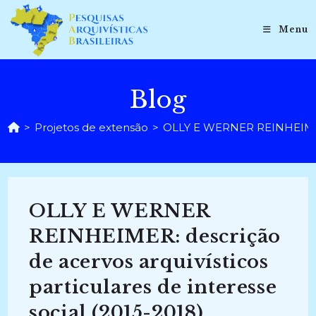
Ir
para
Menu
o
conteúdo
Blog
>
Projetos de extensão
>
OLLY E WERNER REINHEIMER: d
OLLY E WERNER
REINHEIMER: descrição
de acervos arquivísticos
particulares de interesse
social (2015-2018)