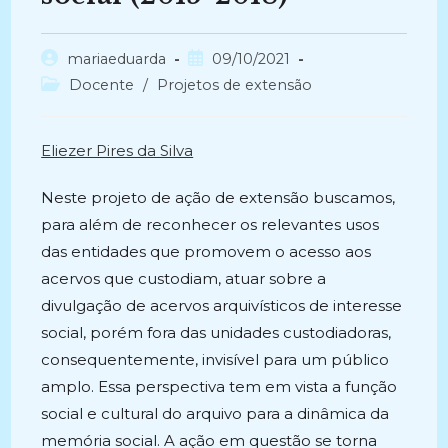
Autor
Post
mariaeduarda
09/10/2021
do
publicado:
Categoria
Docente
/
Projetos de extensão
post:
do
post:
Eliezer Pires da Silva
Neste projeto de ação de extensão buscamos,
para além de reconhecer os relevantes usos
das entidades que promovem o acesso aos
acervos que custodiam, atuar sobre a
divulgação de acervos arquivísticos de interesse
social, porém fora das unidades custodiadoras,
consequentemente, invisível para um público
amplo. Essa perspectiva tem em vista a função
social e cultural do arquivo para a dinâmica da
memória social. A ação em questão se torna