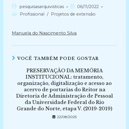
Autor
Post
pesquisasarquivisticas
06/11/2022
do
publicado:
Categoria
Profissional
/
Projetos de extensão
post:
do
post:
Manuela do Nascimento Silva
VOCÊ TAMBÉM PODE GOSTAR
PRESERVAÇÃO DA MEMÓRIA
INSTITUCIONAL: tratamento,
organização, digitalização e acesso ao
acervo de portarias do Reitor na
Diretoria de Administração de Pessoal
da Universidade Federal do Rio
Grande do Norte, etapa V. (2019-2019)
22/08/2025