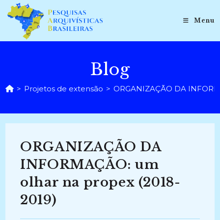
Ir
para
Menu
o
conteúdo
Blog
>
Projetos de extensão
>
ORGANIZAÇÃO DA INFORMAÇÃ
ORGANIZAÇÃO DA
INFORMAÇÃO: um
olhar na propex (2018-
2019)