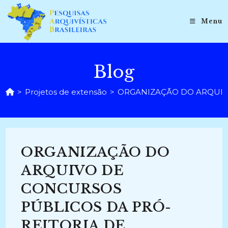
Ir
para
Menu
o
conteúdo
Blog
>
Projetos de extensão
>
ORGANIZAÇÃO DO ARQUIVO
ORGANIZAÇÃO DO
ARQUIVO DE
CONCURSOS
PÚBLICOS DA PRÓ-
REITORIA DE