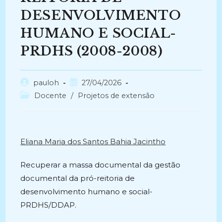
DESENVOLVIMENTO
HUMANO E SOCIAL-
PRDHS (2008-2008)
Autor
Post
pauloh
27/04/2026
do
publicado:
Categoria
Docente
/
Projetos de extensão
post:
do
post:
Eliana Maria dos Santos Bahia Jacintho
Recuperar a massa documental da gestão
documental da pró-reitoria de
desenvolvimento humano e social-
PRDHS/DDAP.