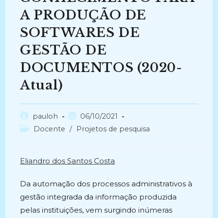
A PRODUÇÃO DE
SOFTWARES DE
GESTÃO DE
DOCUMENTOS (2020-
Atual)
Autor
Post
pauloh
06/10/2021
do
publicado:
Categoria
Docente
/
Projetos de pesquisa
post:
do
post:
Eliandro dos Santos Costa
Da automação dos processos administrativos à
gestão integrada da informação produzida
pelas instituições, vem surgindo inúmeras