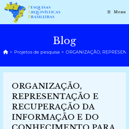
Ir
para
Menu
o
conteúdo
Blog
>
Projetos de pesquisa
>
ORGANIZAÇÃO, REPRESENT
ORGANIZAÇÃO,
REPRESENTAÇÃO E
RECUPERAÇÃO DA
INFORMAÇÃO E DO
CONHECIMENTO PARA