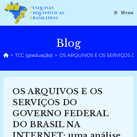
Ir
para
Menu
o
conteúdo
Blog
>
TCC (graduação)
>
OS ARQUIVOS E OS SERVIÇOS DO 
OS ARQUIVOS E OS
SERVIÇOS DO
GOVERNO FEDERAL
DO BRASIL NA
INTERNET: uma análise