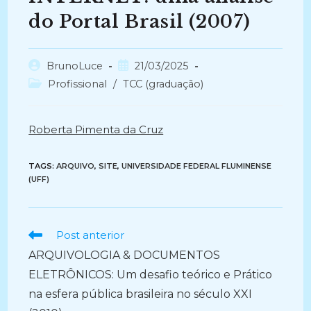
do Portal Brasil (2007)
Autor
Post
BrunoLuce
21/03/2025
do
publicado:
Categoria
Profissional
/
TCC (graduação)
post:
do
post:
Roberta Pimenta da Cruz
TAGS:
ARQUIVO
,
SITE
,
UNIVERSIDADE FEDERAL FLUMINENSE
(UFF)
Ler
Post anterior
mais
ARQUIVOLOGIA & DOCUMENTOS
artigos
ELETRÔNICOS: Um desafio teórico e Prático
na esfera pública brasileira no século XXI