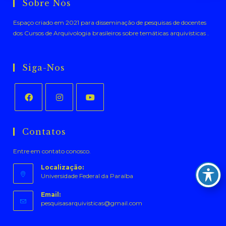
Sobre Nós
Espaço criado em 2021 para disseminação de pesquisas de docentes
dos Cursos de Arquivologia brasileiros sobre temáticas arquivísticas .
Siga-Nos
Abre
Abre
Abre
em
em
em
Contatos
uma
uma
uma
Entre em contato conosco.
nova
nova
nova
aba
aba
aba
Localização:
Universidade Federal da Paraíba
Email:
Abre
pesquisasarquivisticas@gmail.com
em
seu