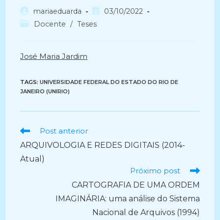
Autor
Post
mariaeduarda
03/10/2022
do
publicado:
Categoria
Docente
/
Teses
post:
do
post:
José Maria Jardim
TAGS:
UNIVERSIDADE FEDERAL DO ESTADO DO RIO DE
JANEIRO (UNIRIO)
Ler
Post anterior
mais
ARQUIVOLOGIA E REDES DIGITAIS (2014-
artigos
Atual)
Próximo post
CARTOGRAFIA DE UMA ORDEM
IMAGINÁRIA: uma análise do Sistema
Nacional de Arquivos (1994)