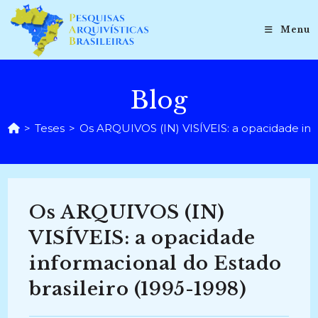
Ir
para
Menu
o
conteúdo
Blog
>
Teses
>
Os ARQUIVOS (IN) VISÍVEIS: a opacidade info
Os ARQUIVOS (IN)
VISÍVEIS: a opacidade
informacional do Estado
brasileiro (1995-1998)