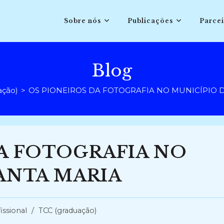
Sobre nós
Publicações
Parcei
Blog
ação)
>
OS PIONEIROS DA FOTOGRAFIA NO MUNICÍPIO 
DA FOTOGRAFIA NO
ANTA MARIA
ia
issional
/
TCC (graduação)