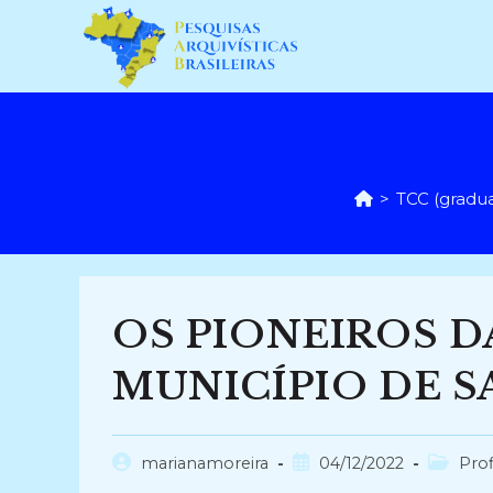
Ir
para
o
conteúdo
>
TCC (gradu
OS PIONEIROS 
MUNICÍPIO DE S
Autor
Post
Categor
marianamoreira
04/12/2022
Prof
do
publicado:
do