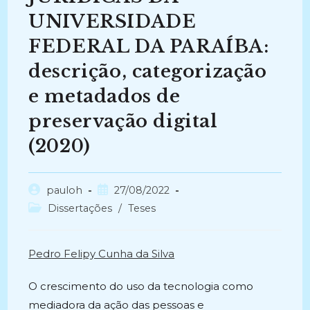
UNIVERSIDADE
FEDERAL DA PARAÍBA:
descrição, categorização
e metadados de
preservação digital
(2020)
Autor
Post
pauloh
27/08/2022
do
publicado:
Categoria
Dissertações
/
Teses
post:
do
post:
Pedro Felipy Cunha da Silva
O crescimento do uso da tecnologia como
mediadora da ação das pessoas e