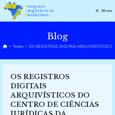
Ir
para
Menu
o
conteúdo
Blog
>
Teses
>
OS REGISTROS DIGITAIS ARQUIVÍSTICOS DO
OS REGISTROS
DIGITAIS
ARQUIVÍSTICOS DO
CENTRO DE CIÊNCIAS
JURÍDICAS DA