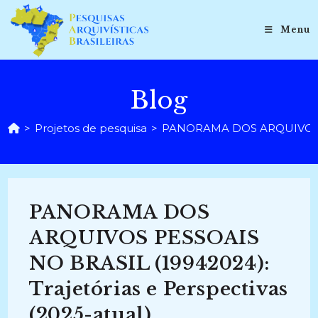
Ir
para
Menu
o
conteúdo
Blog
>
Projetos de pesquisa
>
PANORAMA DOS ARQUIVOS PESS
PANORAMA DOS
ARQUIVOS PESSOAIS
NO BRASIL (19942024):
Trajetórias e Perspectivas
(2025-atual)