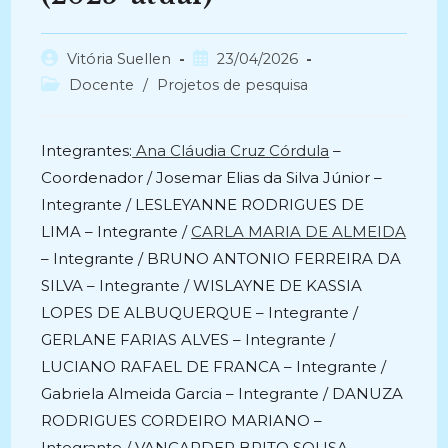
Autor
Post
Vitória Suellen
23/04/2026
do
publicado:
Categoria
Docente
/
Projetos de pesquisa
post:
do
post:
Integrantes:
Ana Cláudia Cruz Córdula
–
Coordenador / Josemar Elias da Silva Júnior –
Integrante / LESLEYANNE RODRIGUES DE
LIMA – Integrante /
CARLA MARIA DE ALMEIDA
– Integrante / BRUNO ANTONIO FERREIRA DA
SILVA – Integrante / WISLAYNE DE KASSIA
LOPES DE ALBUQUERQUE – Integrante /
GERLANE FARIAS ALVES – Integrante /
LUCIANO RAFAEL DE FRANCA – Integrante /
Gabriela Almeida Garcia – Integrante / DANUZA
RODRIGUES CORDEIRO MARIANO –
Integrante / VANCARDER BRITO SOUSA –