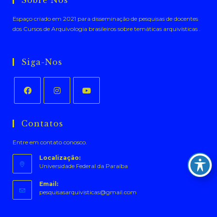
Sobre Nós
Espaço criado em 2021 para disseminação de pesquisas de docentes
dos Cursos de Arquivologia brasileiros sobre temáticas arquivísticas .
Siga-Nos
Abre
Abre
Abre
em
em
em
Contatos
uma
uma
uma
Entre em contato conosco.
nova
nova
nova
aba
aba
aba
Localização:
Universidade Federal da Paraíba
Email:
Abre
pesquisasarquivisticas@gmail.com
em
seu