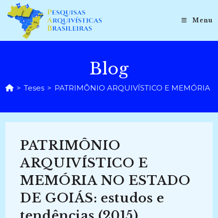
Ir
para
Menu
o
conteúdo
Blog
>
Teses
>
PATRIMÔNIO ARQUIVÍSTICO E MEMÓRIA NO E
PATRIMÔNIO
ARQUIVÍSTICO E
MEMÓRIA NO ESTADO
DE GOIÁS: estudos e
tendências (2015)