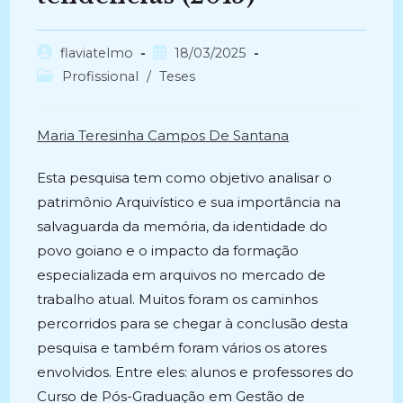
Autor
Post
flaviatelmo
18/03/2025
do
publicado:
Categoria
Profissional
/
Teses
post:
do
post:
Maria Teresinha Campos De Santana
Esta pesquisa tem como objetivo analisar o
patrimônio Arquivístico e sua importância na
salvaguarda da memória, da identidade do
povo goiano e o impacto da formação
especializada em arquivos no mercado de
trabalho atual. Muitos foram os caminhos
percorridos para se chegar à conclusão desta
pesquisa e também foram vários os atores
envolvidos. Entre eles: alunos e professores do
Curso de Pós-Graduação em Gestão de