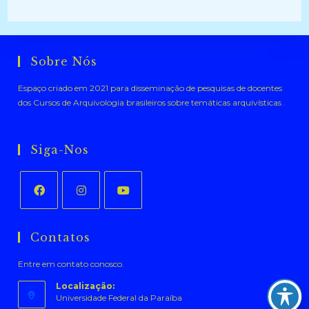
Sobre Nós
Espaço criado em 2021 para disseminação de pesquisas de docentes
dos Cursos de Arquivologia brasileiros sobre temáticas arquivísticas .
Siga-Nos
Abre
Abre
Abre
em
em
em
Contatos
uma
uma
uma
Entre em contato conosco.
nova
nova
nova
aba
aba
aba
Localização:
Universidade Federal da Paraíba