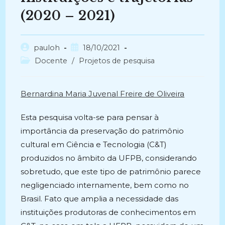
(2020 – 2021)
Autor
Post
pauloh
18/10/2021
do
publicado:
Categoria
Docente
/
Projetos de pesquisa
post:
do
post:
Bernardina Maria Juvenal Freire de Oliveira
Esta pesquisa volta-se para pensar à
importância da preservação do patrimônio
cultural em Ciência e Tecnologia (C&T)
produzidos no âmbito da UFPB, considerando
sobretudo, que este tipo de patrimônio parece
negligenciado internamente, bem como no
Brasil. Fato que amplia a necessidade das
instituições produtoras de conhecimentos em