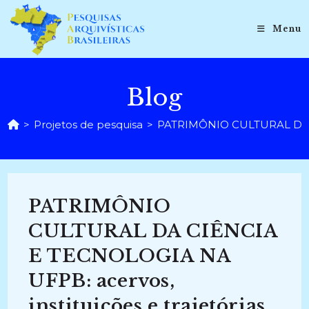
Ir
para
Menu
o
conteúdo
Blog
>
Projetos de pesquisa
>
PATRIMÔNIO CULTURAL DA CIÊ
PATRIMÔNIO
CULTURAL DA CIÊNCIA
E TECNOLOGIA NA
UFPB: acervos,
instituições e trajetórias