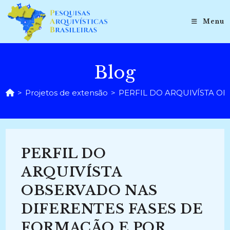
Ir
para
Menu
o
conteúdo
Blog
>
Projetos de extensão
>
PERFIL DO ARQUIVÍSTA OB
PERFIL DO
ARQUIVÍSTA
OBSERVADO NAS
DIFERENTES FASES DE
FORMAÇÃO E POR