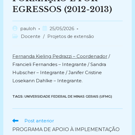
EGRESSOS (2012-2013)
Autor
Post
pauloh
25/05/2026
do
publicado:
Categoria
Docente
/
Projetos de extensão
post:
do
post:
Fernanda Kieling Pedrazzi – Coordenador
/
Francieli Fernandes – Integrante / Sandra
Hubscher – Integrante / Janifer Cristine
Losekann Dahlke – Integrante.
TAGS:
UNIVERSIDADE FEDERAL DE MINAS GERAIS (UFMG)
Ler
Post anterior
mais
PROGRAMA DE APOIO À IMPLEMENTAÇÃO
artigos