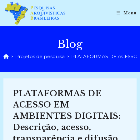
Ir
para
Menu
o
conteúdo
Blog
>
Projetos de pesquisa
>
PLATAFORMAS DE ACESSO EM A
PLATAFORMAS DE
ACESSO EM
AMBIENTES DIGITAIS:
Descrição, acesso,
transparência e difusão