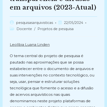
em arquivos (2023-Atual)
Autor
Post
pesquisasarquivisticas
22/05/2024
do
publicado:
Categoria
Docente
/
Projetos de pesquisa
post:
do
post:
Leolíbia Luana Linden
O tema central do projeto de pesquisa é
pautado nas aproximações que se possa
estabelecer entre o documento de arquivos e
suas intervenções no contexto tecnológico, ou
seja, usar, pensar e estruturar soluções
tecnológica que fomente o acesso e a difusão
de acervos arquivísticos nas quais
denominamos neste projeto plataformas de