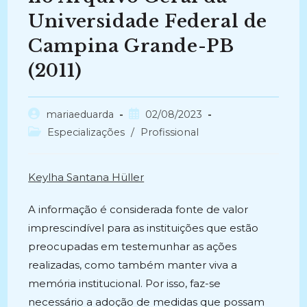
Universidade Federal de
Campina Grande-PB
(2011)
Autor
Post
mariaeduarda
02/08/2023
do
publicado:
Categoria
Especializações
/
Profissional
post:
do
post:
Keylha Santana Hüller
A informação é considerada fonte de valor
imprescindível para as instituições que estão
preocupadas em testemunhar as ações
realizadas, como também manter viva a
memória institucional. Por isso, faz-se
necessário a adoção de medidas que possam