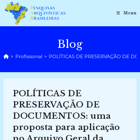
Ir
para
Menu
o
conteúdo
Blog
>
Profissional
>
POLÍTICAS DE PRESERVAÇÃO DE DOCUME
POLÍTICAS DE
PRESERVAÇÃO DE
DOCUMENTOS: uma
proposta para aplicação
no Arquivo Geral da