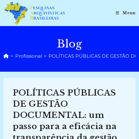
Ir
para
Menu
o
conteúdo
Blog
>
Profissional
>
POLÍTICAS PÚBLICAS DE GESTÃO DOCUM
POLÍTICAS PÚBLICAS
DE GESTÃO
DOCUMENTAL: um
passo para a eficácia na
transparência da gestão