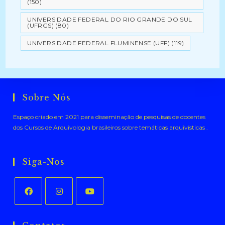
(150)
UNIVERSIDADE FEDERAL DO RIO GRANDE DO SUL
(UFRGS)
(80)
UNIVERSIDADE FEDERAL FLUMINENSE (UFF)
(119)
Sobre Nós
Espaço criado em 2021 para disseminação de pesquisas de docentes
dos Cursos de Arquivologia brasileiros sobre temáticas arquivísticas .
Siga-Nos
Abre
Abre
Abre
em
em
em