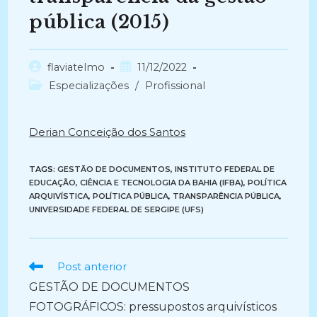
pública (2015)
Autor
Post
flaviatelmo
11/12/2022
do
publicado:
Categoria
Especializações
/
Profissional
post:
do
post:
Derian Conceição dos Santos
TAGS:
GESTÃO DE DOCUMENTOS
,
INSTITUTO FEDERAL DE
EDUCAÇÃO, CIÊNCIA E TECNOLOGIA DA BAHIA (IFBA)
,
POLÍTICA
ARQUIVÍSTICA
,
POLÍTICA PÚBLICA
,
TRANSPARÊNCIA PÚBLICA
,
UNIVERSIDADE FEDERAL DE SERGIPE (UFS)
Ler
Post anterior
mais
GESTÃO DE DOCUMENTOS
artigos
FOTOGRÁFICOS: pressupostos arquivísticos