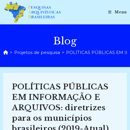
Ir
para
Menu
o
conteúdo
Blog
>
Projetos de pesquisa
>
POLÍTICAS PÚBLICAS EM INFO
POLÍTICAS PÚBLICAS
EM INFORMAÇÃO E
ARQUIVOS: diretrizes
para os municípios
brasileiros (2019-Atual)