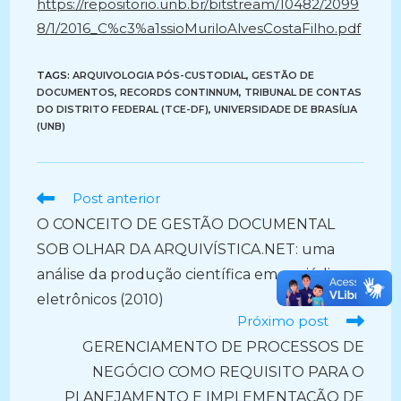
https://repositorio.unb.br/bitstream/10482/2099
8/1/2016_C%c3%a1ssioMuriloAlvesCostaFilho.pdf
TAGS:
ARQUIVOLOGIA PÓS-CUSTODIAL
,
GESTÃO DE
DOCUMENTOS
,
RECORDS CONTINNUM
,
TRIBUNAL DE CONTAS
DO DISTRITO FEDERAL (TCE-DF)
,
UNIVERSIDADE DE BRASÍLIA
(UNB)
Ler
Post anterior
mais
O CONCEITO DE GESTÃO DOCUMENTAL
artigos
SOB OLHAR DA ARQUIVÍSTICA.NET: uma
análise da produção científica em periódicos
eletrônicos (2010)
Próximo post
GERENCIAMENTO DE PROCESSOS DE
NEGÓCIO COMO REQUISITO PARA O
PLANEJAMENTO E IMPLEMENTAÇÃO DE