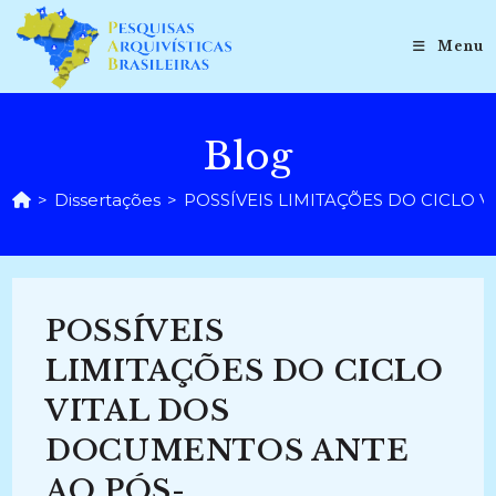
Ir
para
Menu
o
conteúdo
Blog
>
Dissertações
>
POSSÍVEIS LIMITAÇÕES DO CICLO VI
POSSÍVEIS
LIMITAÇÕES DO CICLO
VITAL DOS
DOCUMENTOS ANTE
AO PÓS-