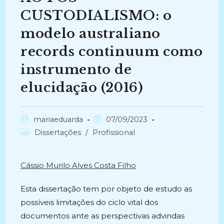
CUSTODIALISMO: o
modelo australiano
records continuum como
instrumento de
elucidação (2016)
Autor
Post
mariaeduarda
07/09/2023
do
publicado:
Categoria
Dissertações
/
Profissional
post:
do
post:
Cássio Murilo Alves Costa Filho
Esta dissertação tem por objeto de estudo as
possíveis limitações do ciclo vital dos
documentos ante as perspectivas advindas