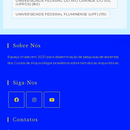
UNIVERSIDADE FEDERAL DO RIO GRANDE DO SUL
(UFRGS)
(80)
UNIVERSIDADE FEDERAL FLUMINENSE (UFF)
(119)
Sobre Nós
Espaço criado em 2021 para disseminação de pesquisas de docentes
dos Cursos de Arquivologia brasileiros sobre temáticas arquivísticas .
Siga-Nos
Abre
Abre
Abre
em
em
em
Contatos
uma
uma
uma