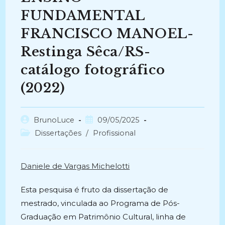
FUNDAMENTAL
FRANCISCO MANOEL-
Restinga Sêca/RS-
catálogo fotográfico
(2022)
Autor
Post
BrunoLuce
09/05/2025
do
publicado:
Categoria
Dissertações
/
Profissional
post:
do
post:
Daniele de Vargas Michelotti
Esta pesquisa é fruto da dissertação de
mestrado, vinculada ao Programa de Pós-
Graduação em Patrimônio Cultural, linha de