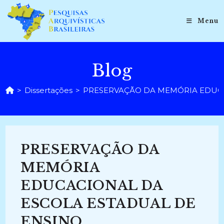
Ir
para
Menu
o
conteúdo
Blog
>
Dissertações
>
PRESERVAÇÃO DA MEMÓRIA EDUCACI
PRESERVAÇÃO DA
MEMÓRIA
EDUCACIONAL DA
ESCOLA ESTADUAL DE
ENSINO