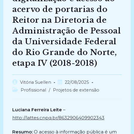
acervo de portarias do
Reitor na Diretoria de
Administração de Pessoal
da Universidade Federal
do Rio Grande do Norte,
etapa IV (2018-2018)
Autor
Post
Vitória Suellen
22/08/2025
do
publicado:
Categoria
Profissional
/
Projetos de extensão
post:
do
post:
Luciana Ferreira Leite
–
http://lattes.cnpq.br/8632906409902343
Resumo:
O acesso à informação pública é um