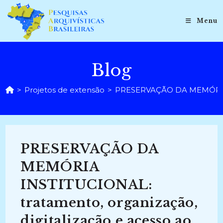
Ir
para
Menu
o
conteúdo
Blog
>
Projetos de extensão
>
PRESERVAÇÃO DA MEMÓRIA INST
PRESERVAÇÃO DA
MEMÓRIA
INSTITUCIONAL:
tratamento, organização,
digitalização e acesso ao