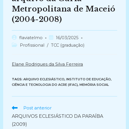
Metropolitana de Maceió
(2004-2008)
Autor
Post
flaviatelmo
16/03/2025
do
publicado:
Categoria
Profissional
/
TCC (graduação)
post:
do
post:
Elane Rodrigues da Silva Ferreira
TAGS:
ARQUIVO ECLESIÁSTICO
,
INSTITUTO DE EDUCAÇÃO,
CIÊNCIA E TECNOLOGIA DO ACRE (IFAC)
,
MEMÓRIA SOCIAL
Ler
Post anterior
mais
ARQUIVOS ECLESIÁSTICO DA PARAÍBA
artigos
(2009)