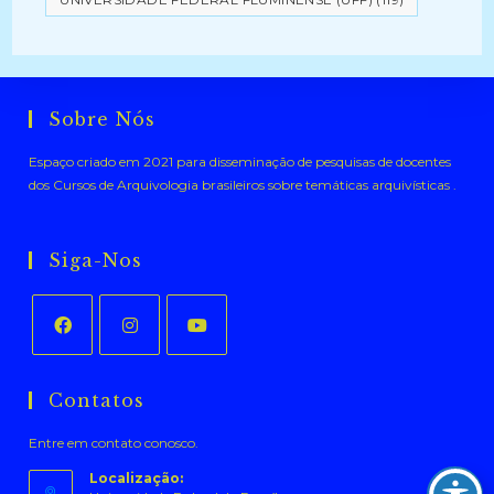
Sobre Nós
Espaço criado em 2021 para disseminação de pesquisas de docentes
dos Cursos de Arquivologia brasileiros sobre temáticas arquivísticas .
Siga-Nos
Abre
Abre
Abre
em
em
em
Contatos
uma
uma
uma
Entre em contato conosco.
nova
nova
nova
aba
aba
aba
Localização: