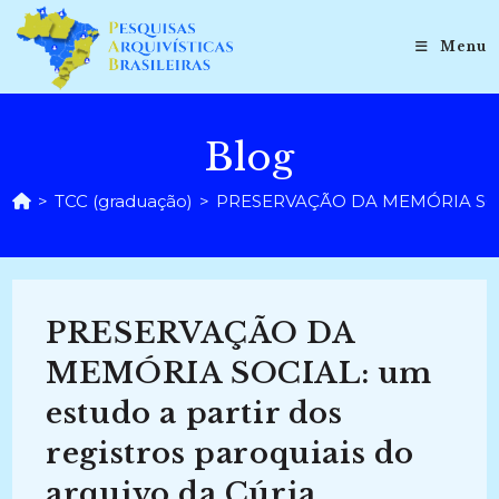
Ir
para
Menu
o
conteúdo
Blog
>
TCC (graduação)
>
PRESERVAÇÃO DA MEMÓRIA SOCIAL:
PRESERVAÇÃO DA
MEMÓRIA SOCIAL: um
estudo a partir dos
registros paroquiais do
arquivo da Cúria