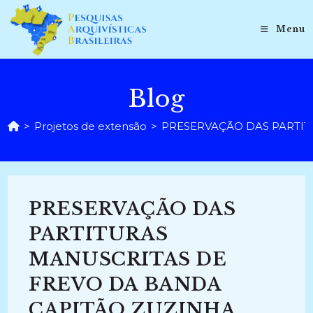
Ir
para
Menu
o
conteúdo
Blog
>
Projetos de extensão
>
PRESERVAÇÃO DAS PARTIT
PRESERVAÇÃO DAS
PARTITURAS
MANUSCRITAS DE
FREVO DA BANDA
CAPITÃO ZUZINHA