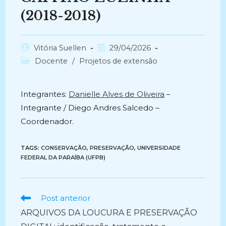
(2018-2018)
Autor
Post
Vitória Suellen
29/04/2026
do
publicado:
Categoria
Docente
/
Projetos de extensão
post:
do
post:
Integrantes:
Danielle Alves de Oliveira
–
Integrante / Diego Andres Salcedo –
Coordenador.
TAGS:
CONSERVAÇÃO
,
PRESERVAÇÃO
,
UNIVERSIDADE
FEDERAL DA PARAÍBA (UFPB)
Ler
Post anterior
mais
ARQUIVOS DA LOUCURA E PRESERVAÇÃO
artigos