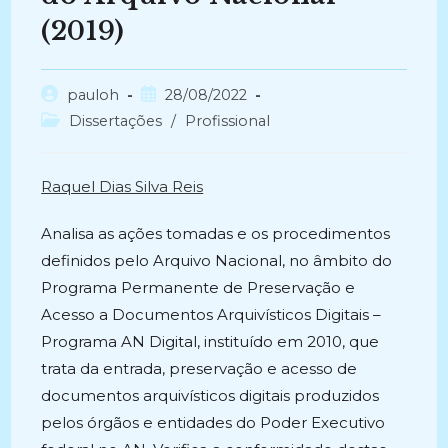
(2019)
Autor
Post
pauloh
28/08/2022
do
publicado:
Categoria
Dissertações
/
Profissional
post:
do
post:
Raquel Dias Silva Reis
Analisa as ações tomadas e os procedimentos
definidos pelo Arquivo Nacional, no âmbito do
Programa Permanente de Preservação e
Acesso a Documentos Arquivísticos Digitais –
Programa AN Digital, instituído em 2010, que
trata da entrada, preservação e acesso de
documentos arquivísticos digitais produzidos
pelos órgãos e entidades do Poder Executivo