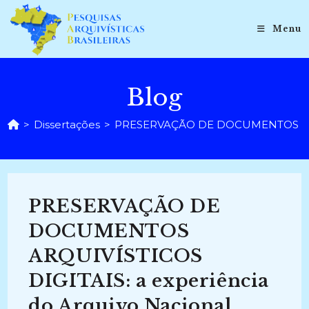
Ir
para
Menu
o
conteúdo
Blog
>
Dissertações
>
PRESERVAÇÃO DE DOCUMENTOS ARQUIV
PRESERVAÇÃO DE
DOCUMENTOS
ARQUIVÍSTICOS
DIGITAIS: a experiência
do Arquivo Nacional