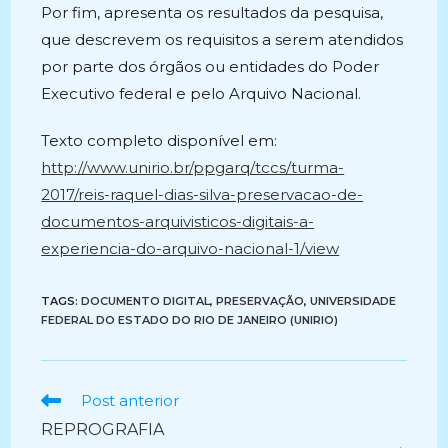
Por fim, apresenta os resultados da pesquisa,
que descrevem os requisitos a serem atendidos
por parte dos órgãos ou entidades do Poder
Executivo federal e pelo Arquivo Nacional.
Texto completo disponível em:
http://www.unirio.br/ppgarq/tccs/turma-
2017/reis-raquel-dias-silva-preservacao-de-
documentos-arquivisticos-digitais-a-
experiencia-do-arquivo-nacional-1/view
TAGS:
DOCUMENTO DIGITAL
,
PRESERVAÇÃO
,
UNIVERSIDADE
FEDERAL DO ESTADO DO RIO DE JANEIRO (UNIRIO)
Ler
Post anterior
mais
REPROGRAFIA
artigos