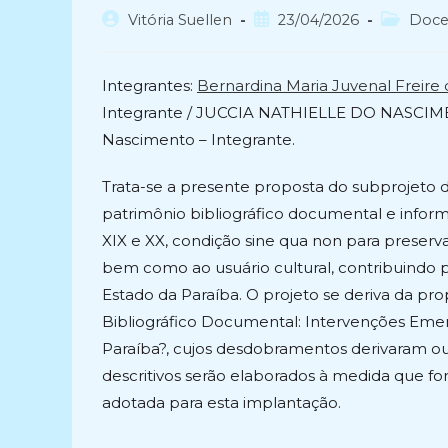
Autor
Post
Categoria
Vitória Suellen
23/04/2026
Doce
do
publicado:
do
post:
post:
Integrantes:
Bernardina Maria Juvenal Freire d
Integrante / JUCCIA NATHIELLE DO NASCIMEN
Nascimento – Integrante.
Trata-se a presente proposta do subprojeto d
patrimônio bibliográfico documental e infor
XIX e XX, condição sine qua non para preserv
bem como ao usuário cultural, contribuindo p
Estado da Paraíba. O projeto se deriva da pr
Bibliográfico Documental: Intervenções Emer
Paraíba?, cujos desdobramentos derivaram ou
descritivos serão elaborados à medida que fo
adotada para esta implantação.