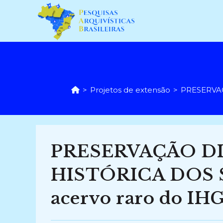
Ir
para
o
conteúdo
>
Projetos de extensão
>
PRESERVAÇ
PRESERVAÇÃO D
HISTÓRICA DOS S
acervo raro do IH