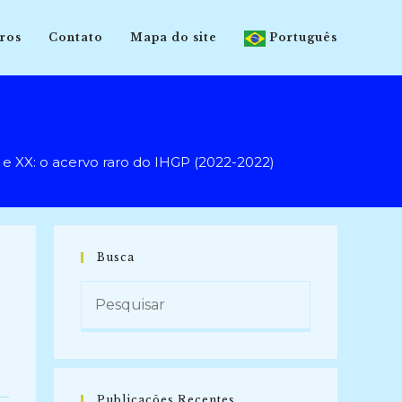
ros
Contato
Mapa do site
Português
: o acervo raro do IHGP (2022-2022)
Busca
Publicações Recentes