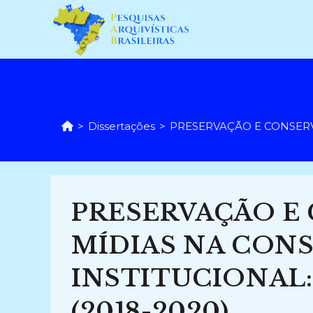
Ir
para
o
conteúdo
>
Dissertações
>
PRESERVAÇÃO E CONSERV
PRESERVAÇÃO E
MÍDIAS NA CON
INSTITUCIONAL: 
(2018-2020)