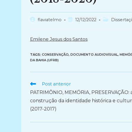
Autor
Post
Categoria
flaviatelmo
12/12/2022
Dissertaç
do
publicado:
do
post:
post:
Emilene Jesus dos Santos
TAGS:
CONSERVAÇÃO
,
DOCUMENTO AUDIOVISUAL
,
MEMÓR
DA BAHIA (UFRB)
Ler
Post anterior
mais
PATRIMÔNIO, MEMÓRIA, PRESERVAÇÃO: 
artigos
construção da identidade histórica e cultur
(2017-2017)