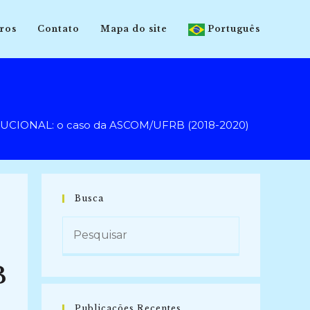
ros
Contato
Mapa do site
Português
IONAL: o caso da ASCOM/UFRB (2018-2020)
Busca
B
Publicações Recentes