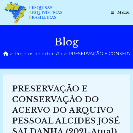
Ir
para
Menu
o
conteúdo
Blog
>
Projetos de extensão
>
PRESERVAÇÃO E CONSERVA
PRESERVAÇÃO E
CONSERVAÇÃO DO
ACERVO DO ARQUIVO
PESSOAL ALCIDES JOSÉ
SALDANHA (2021-Atual)