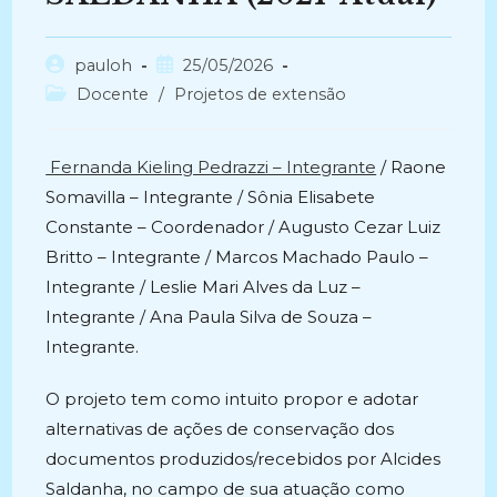
Autor
Post
pauloh
25/05/2026
do
publicado:
Categoria
Docente
/
Projetos de extensão
post:
do
post:
Fernanda Kieling Pedrazzi – Integrante
/ Raone
Somavilla – Integrante / Sônia Elisabete
Constante – Coordenador / Augusto Cezar Luiz
Britto – Integrante / Marcos Machado Paulo –
Integrante / Leslie Mari Alves da Luz –
Integrante / Ana Paula Silva de Souza –
Integrante.
O projeto tem como intuito propor e adotar
alternativas de ações de conservação dos
documentos produzidos/recebidos por Alcides
Saldanha, no campo de sua atuação como