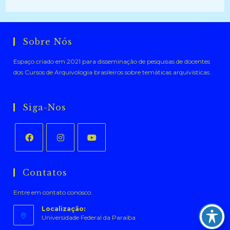
Sobre Nós
Espaço criado em 2021 para disseminação de pesquisas de docentes
dos Cursos de Arquivologia brasileiros sobre temáticas arquivísticas .
Siga-Nos
Abre
Abre
Abre
em
em
em
Contatos
uma
uma
uma
Entre em contato conosco.
nova
nova
nova
aba
aba
aba
Localização:
Universidade Federal da Paraíba