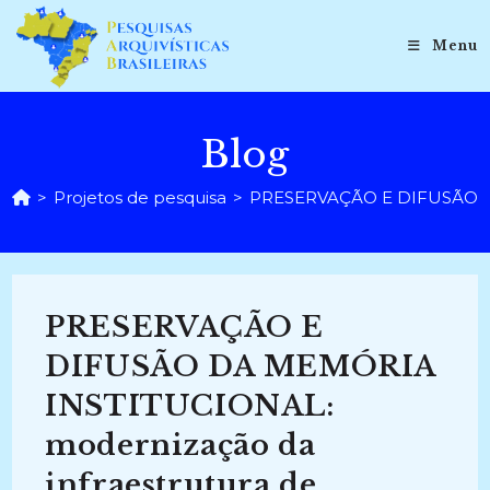
Ir
para
Menu
o
conteúdo
Blog
>
Projetos de pesquisa
>
PRESERVAÇÃO E DIFUSÃO DA M
PRESERVAÇÃO E
DIFUSÃO DA MEMÓRIA
INSTITUCIONAL:
modernização da
infraestrutura de