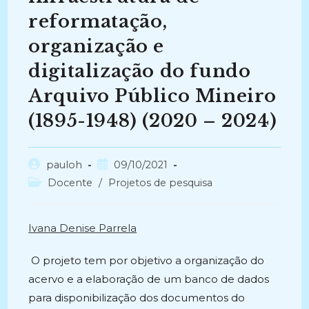
reformatação,
organização e
digitalização do fundo
Arquivo Público Mineiro
(1895-1948) (2020 – 2024)
Autor
Post
pauloh
09/10/2021
do
publicado:
Categoria
Docente
/
Projetos de pesquisa
post:
do
post:
Ivana Denise Parrela
O projeto tem por objetivo a organização do
acervo e a elaboração de um banco de dados
para disponibilização dos documentos do