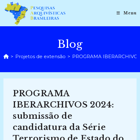
Ir
para
Menu
o
conteúdo
Blog
>
Projetos de extensão
>
PROGRAMA IBERARCHIVOS 202
PROGRAMA
IBERARCHIVOS 2024:
submissão de
candidatura da Série
Terrorismo de Estado do