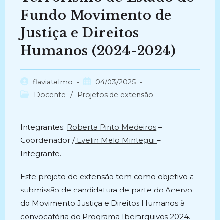
Fundo Movimento de
Justiça e Direitos
Humanos (2024-2024)
Autor
Post
flaviatelmo
04/03/2025
do
publicado:
Categoria
Docente
/
Projetos de extensão
post:
do
post:
Integrantes:
Roberta Pinto Medeiros
–
Coordenador /
Evelin Melo Mintegui
–
Integrante.
Este projeto de extensão tem como objetivo a
submissão de candidatura de parte do Acervo
do Movimento Justiça e Direitos Humanos à
convocatória do Programa Iberarquivos 2024.