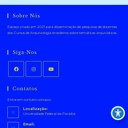
Sobre Nós
Espaço criado em 2021 para disseminação de pesquisas de docentes
dos Cursos de Arquivologia brasileiros sobre temáticas arquivísticas .
Siga-Nos
Abre
Abre
Abre
em
em
em
Contatos
uma
uma
uma
Entre em contato conosco.
nova
nova
nova
aba
aba
aba
Localização:
Universidade Federal da Paraíba
Email: