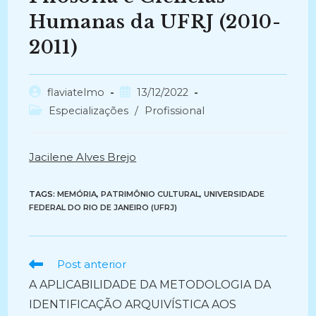
Humanas da UFRJ (2010-
2011)
Autor
Post
flaviatelmo
13/12/2022
do
publicado:
Categoria
Especializações
/
Profissional
post:
do
post:
Jacilene Alves Brejo
TAGS:
MEMÓRIA
,
PATRIMÔNIO CULTURAL
,
UNIVERSIDADE
FEDERAL DO RIO DE JANEIRO (UFRJ)
Ler
Post anterior
mais
A APLICABILIDADE DA METODOLOGIA DA
artigos
IDENTIFICAÇÃO ARQUIVÍSTICA AOS