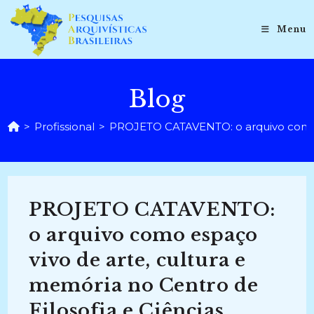
Ir
para
Menu
o
conteúdo
Blog
>
Profissional
>
PROJETO CATAVENTO: o arquivo como es
PROJETO CATAVENTO:
o arquivo como espaço
vivo de arte, cultura e
memória no Centro de
Filosofia e Ciências